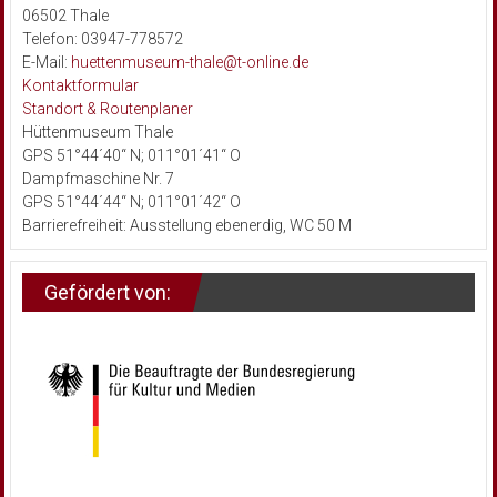
06502 Thale
Telefon: 03947-778572
E-Mail:
huettenmuseum-thale@t-online.de
Kontaktformular
Standort & Routenplaner
Hüttenmuseum Thale
GPS 51°44´40“ N; 011°01´41“ O
Dampfmaschine Nr. 7
GPS 51°44´44“ N; 011°01´42“ O
Barrierefreiheit: Ausstellung ebenerdig, WC 50 M
Gefördert von: