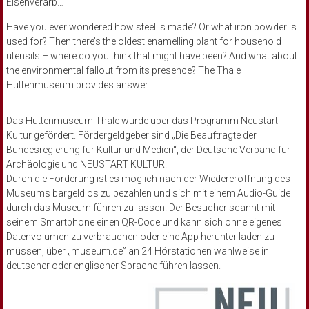
Eisenverarb…
Have you ever wondered how steel is made? Or what iron powder is
used for? Then there’s the oldest enamelling plant for household
utensils – where do you think that might have been? And what about
the environmental fallout from its presence? The Thale
Hüttenmuseum provides answer…
Das Hüttenmuseum Thale wurde über das Programm Neustart
Kultur gefördert. Fördergeldgeber sind „Die Beauftragte der
Bundesregierung für Kultur und Medien“, der Deutsche Verband für
Archäologie und NEUSTART KULTUR.
Durch die Förderung ist es möglich nach der Wiedereröffnung des
Museums bargeldlos zu bezahlen und sich mit einem Audio-Guide
durch das Museum führen zu lassen. Der Besucher scannt mit
seinem Smartphone einen QR-Code und kann sich ohne eigenes
Datenvolumen zu verbrauchen oder eine App herunter laden zu
müssen, über „museum.de” an 24 Hörstationen wahlweise in
deutscher oder englischer Sprache führen lassen.