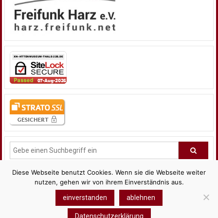
Diese Webseite benutzt Cookies. Wenn sie die Webseite weiter
nutzen, gehen wir von ihrem Einverständnis aus.
einverstanden
ablehnen
Copyright © 2026
Hüttenmuseum Thale
. Alle Rechte
vorbehalten. Theme:
ColorNews
von ThemeGrill. Präsentiert von
Datenschutzerklärung