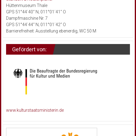
Hüttenmuseum Thale
GPS 51°44´40“ N; 011°01´41“ O
Dampfmaschine Nr. 7
GPS 51°44´44“ N; 011°01´42“ O
Barrierefreiheit: Ausstellung ebenerdig, WC 50 M
Gefördert von:
www.kulturstaatsministerin.de