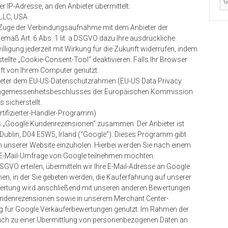
 IP-Adresse, an den Anbieter übermittelt.
 LLC, USA
Zuge der Verbindungsaufnahme mit dem Anbieter der
emäß Art. 6 Abs. 1 lit. a DSGVO dazu Ihre ausdrückliche
nwilligung jederzeit mit Wirkung für die Zukunft widerrufen, indem
tellte „Cookie-Consent-Tool“ deaktivieren. Falls Ihr Browser
ift von Ihrem Computer genutzt.
nbieter dem EU-US-Datenschutzrahmen (EU-US Data Privacy
Angemessenheitsbeschlusses der Europäischen Kommission
sicherstellt.
tifizierter-Händler-Programm)
 „Google Kundenrezensionen“ zusammen. Der Anbieter ist
 Dublin, D04 E5W5, Irland (“Google”). Dieses Programm gibt
 unserer Website einzuholen. Hierbei werden Sie nach einem
er E-Mail-Umfrage von Google teilnehmen möchten.
 DSGVO erteilen, übermitteln wir Ihre E-Mail-Adresse an Google.
en, in der Sie gebeten werden, die Kauferfahrung auf unserer
wertung wird anschließend mit unseren anderen Bewertungen
denrezensionen sowie in unserem Merchant Center-
g für Google Verkäuferbewertungen genutzt. Im Rahmen der
ch zu einer Übermittlung von personenbezogenen Daten an