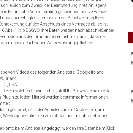
usschließlich zum Zweck der Beantwortung Ihres Anliegens
ene technische Administration gespeichert und verwendet.
t unser berechtigtes Interesse an der Beantwortung Ihres
e Kontaktierung auf den Abschluss eines Vertrages ab, so ist
. 6 Abs. 1 lit. b DSGVO. Ihre Daten werden nach abschließender
ll, wenn sich aus den Umständen entnehmen lässt, dass der
d sofern keine gesetzlichen Aufbewahrungspflichten
gabe von Videos des folgenden Anbieters: Google Ireland
5, Irland
LLC., USA
 die ein solches Plugin enthält, stellt Ihr Browser eine direkte
s Plugin zu laden. Hierbei werden bestimmte Informationen,
ittelt.
ugin gestartet, setzt der Anbieter zudem Cookies ein, um
 Wiedergabestatistiken zu erstellen und missbräuchliches
rkonto beim Anbieter eingeloggt, werden Ihre Daten beim Klick