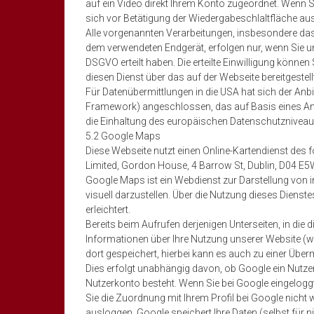
auf ein Video direkt Ihrem Konto zugeordnet. Wenn
sich vor Betätigung der Wiedergabeschlaltfläche au
Alle vorgenannten Verarbeitungen, insbesondere da
dem verwendeten Endgerät, erfolgen nur, wenn Sie uns 
DSGVO erteilt haben. Die erteilte Einwilligung können 
diesen Dienst über das auf der Webseite bereitgestel
Für Datenübermittlungen in die USA hat sich der A
Framework) angeschlossen, das auf Basis eines 
die Einhaltung des europäischen Datenschutzniveaus 
5.2 Google Maps
Diese Webseite nutzt einen Online-Kartendienst des 
Limited, Gordon House, 4 Barrow St, Dublin, D04 E5W
Google Maps ist ein Webdienst zur Darstellung von 
visuell darzustellen. Über die Nutzung dieses Dienst
erleichtert.
Bereits beim Aufrufen derjenigen Unterseiten, in die
Informationen über Ihre Nutzung unserer Website (wi
dort gespeichert, hierbei kann es auch zu einer Übe
Dies erfolgt unabhängig davon, ob Google ein Nutzerk
Nutzerkonto besteht. Wenn Sie bei Google eingelogg
Sie die Zuordnung mit Ihrem Profil bei Google nicht
ausloggen. Google speichert Ihre Daten (selbst für n