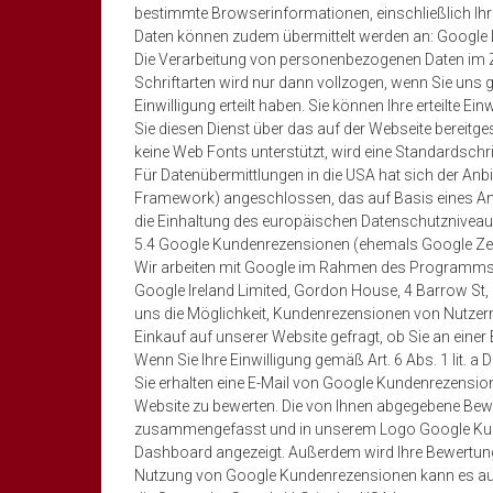
bestimmte Browserinformationen, einschließlich Ihrer
Daten können zudem übermittelt werden an: Google
Die Verarbeitung von personenbezogenen Daten im 
Schriftarten wird nur dann vollzogen, wenn Sie uns g
Einwilligung erteilt haben. Sie können Ihre erteilte Ei
Sie diesen Dienst über das auf der Webseite bereitges
keine Web Fonts unterstützt, wird eine Standardschr
Für Datenübermittlungen in die USA hat sich der A
Framework) angeschlossen, das auf Basis eines 
die Einhaltung des europäischen Datenschutzniveaus 
5.4 Google Kundenrezensionen (ehemals Google Zer
Wir arbeiten mit Google im Rahmen des Programms
Google Ireland Limited, Gordon House, 4 Barrow St,
uns die Möglichkeit, Kundenrezensionen von Nutzern
Einkauf auf unserer Website gefragt, ob Sie an ein
Wenn Sie Ihre Einwilligung gemäß Art. 6 Abs. 1 lit. a
Sie erhalten eine E-Mail von Google Kundenrezension
Website zu bewerten. Die von Ihnen abgegebene Be
zusammengefasst und in unserem Logo Google Kun
Dashboard angezeigt. Außerdem wird Ihre Bewertun
Nutzung von Google Kundenrezensionen kann es au