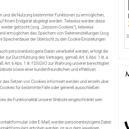
en und die Nutzung bestimmter Funktionen zu ermöglichen,
 auf Ihrem Endgerät abgelegt werden. Teilweise werden diese
ieder gelöscht (sog. „Session-Cookies“), teilweise
 und ermöglichen das Speichern von Seiteneinstellungen (sog.
D
 die Speicherdauer der Übersicht zu den Cookie-Einstellungen
auch personenbezogene Daten verarbeitet werden, erfolgt die
er zur Durchführung des Vertrages, gemäß Art. 6 Abs. 1 lit. a
äß Art. 6 Abs. 1 lit. f DSGVO zur Wahrung unserer berechtigten
Website sowie einer kundenfreundlichen und effektiven
er das Setzen von Cookies informiert werden und einzeln über
okies für bestimmte Fälle oder generell ausschließen
es die Funktionalität unserer Website eingeschränkt sein
Kontaktformular oder E-Mail) werden personenbezogene Daten
ontaktformulars erhoben werden, ist aus dem jeweiligen