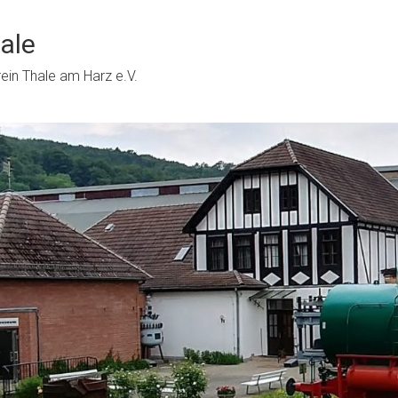
ale
in Thale am Harz e.V.