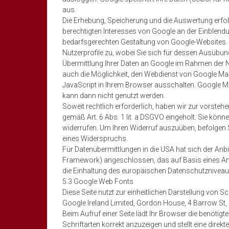
aus.
Die Erhebung, Speicherung und die Auswertung erfolg
berechtigten Interesses von Google an der Einblen
bedarfsgerechten Gestaltung von Google-Websites. I
Nutzerprofile zu, wobei Sie sich für dessen Ausübu
Übermittlung Ihrer Daten an Google im Rahmen der 
auch die Möglichkeit, den Webdienst von Google Map
JavaScript in Ihrem Browser ausschalten. Google Ma
kann dann nicht genutzt werden.
Soweit rechtlich erforderlich, haben wir zur vorstehe
gemäß Art. 6 Abs. 1 lit. a DSGVO eingeholt. Sie können
widerrufen. Um Ihren Widerruf auszuüben, befolgen S
eines Widerspruchs.
Für Datenübermittlungen in die USA hat sich der A
Framework) angeschlossen, das auf Basis eines 
die Einhaltung des europäischen Datenschutzniveaus 
5.3 Google Web Fonts
Diese Seite nutzt zur einheitlichen Darstellung von 
Google Ireland Limited, Gordon House, 4 Barrow St, 
Beim Aufruf einer Seite lädt Ihr Browser die benöti
Schriftarten korrekt anzuzeigen und stellt eine direk