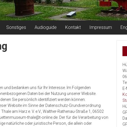
Sonstiges
Audioguide
Kontakt
Impressum
Eng
ng
Hü
Wa
06
Te
en und bedanken uns für Ihr Interesse. Im Folgenden
E-
sonenbezogenen Daten bei der Nutzung unserer Website.
Ko
denen Sie persönlich identifiziert werden können.
St
 dieser Website im Sinne der Datenschutz-Grundverordnung
Hü
hale am Harz e. V. e.V., Walther-Rathenau-Straße 1, 06502
GP
uettenmuseum-thale@t-online.de. Der für die Verarbeitung von
Da
e natürliche oder juristische Person, die allein oder
GP