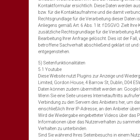
Kontaktformular ersichtlich. Diese Daten werden a
bzw. für die Kontaktaufnahme und die damit verbund
Rechtsgrundlage für die Verarbeitung dieser Daten is
Anliegens gemäß Art. 6 Abs. 1 lit. f DSGVO. Zielt Ihr
zusätzliche Rechtsgrundlage für die Verarbeitung Art
Bearbeitung Ihrer Anfrage gelöscht. Dies ist der Fa
betroffene Sachverhalt abschließend geklärt ist un
entgegenstehen.
5) Seitenfunktionalitäten
5.1 Youtube
Diese Website nutzt Plugins zur Anzeige und Wieder
Limited, Gordon House, 4 Barrow St, Dublin, D04 E5W
Daten können zudem übermittelt werden an: Google 
Wenn Sie eine Seite unseres Internetauftritts aufrufen,
Verbindung zu den Servern des Anbieters her, um da
einschließlich Ihrer IP-Adresse, an den Anbieter überm
Wird die Wiedergabe eingebetteter Videos über das Pl
Informationen über das Nutzerverhalten zu sammeln,
Verhalten zu unterbinden.
Sind Sie während Ihres Seitenbesuchs in einem Nutze