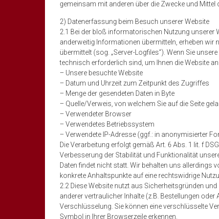
gemeinsam mit anderen über die Zwecke und Mittel 
2) Datenerfassung beim Besuch unserer Website
2.1 Bei der bloß informatorischen Nutzung unserer W
anderweitig Informationen übermitteln, erheben wir n
übermittelt (sog. „Server-Logfiles“). Wenn Sie unsere
technisch erforderlich sind, um Ihnen die Website a
– Unsere besuchte Website
– Datum und Uhrzeit zum Zeitpunkt des Zugriffes
– Menge der gesendeten Daten in Byte
– Quelle/Verweis, von welchem Sie auf die Seite gel
– Verwendeter Browser
– Verwendetes Betriebssystem
– Verwendete IP-Adresse (ggf.: in anonymisierter F
Die Verarbeitung erfolgt gemäß Art. 6 Abs. 1 lit. f D
Verbesserung der Stabilität und Funktionalität unse
Daten findet nicht statt. Wir behalten uns allerdings v
konkrete Anhaltspunkte auf eine rechtswidrige Nutz
2.2 Diese Website nutzt aus Sicherheitsgründen u
anderer vertraulicher Inhalte (z.B. Bestellungen ode
Verschlüsselung. Sie können eine verschlüsselte Ve
Symbol in Ihrer Browserzeile erkennen.