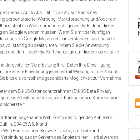
en gemäß Art. 6 Abs. 1 lit. f DSGVO auf Basis des
dung personalisierter Werbung, Marktforschung und/oder der
hnen steht ein Widerspruchsrecht gegen die Bildung dieser
ng an Google wenden müssen. Wenn Sie mit der künftigen
Nutzung von Google Maps nicht einverstanden sind, besteht
s vollständig zu deaktivieren, indem Sie die Anwendung
ps und damit auch die Kartenanzeige auf dieser Internetseite
nd dargestellten Verarbeitung Ihrer Daten Ihre Einwilligung
 Ihre erteilte Einwilligung jederzeit mit Wirkung für die Zukunft
ie bitte die vorstehend geschilderte Möglichkeit zur Vornahme
nbieter dem EU-US-Datenschutzrahmen (EU-US Data Privacy
Angemessenheitsbeschlusses der Europäischen Kommission
sicherstellt.
Schriftarten sogenannte Web Fonts des folgenden Anbieters:
Dublin, D04 E5W5, Irland
gten Web Fonts in ihren Browser-Cache, um Texte und
te Verbindung zu den Servern des Anbieters her. Hierbei werden