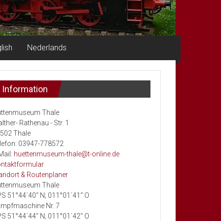
lish
Nederlands
Information
ttenmuseum Thale
lther- Rathenau - Str. 1
502 Thale
lefon: 03947-778572
Mail:
huettenmuseum-thale@t-online.de
ntaktformular
andort & Routenplaner
ttenmuseum Thale
S 51°44´40“ N; 011°01´41“ O
mpfmaschine Nr. 7
S 51°44´44“ N; 011°01´42“ O