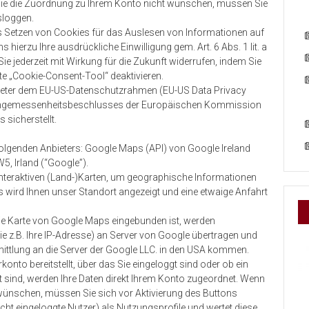
 Sie die Zuordnung zu Ihrem Konto nicht wünschen, müssen Sie
sloggen.
s Setzen von Cookies für das Auslesen von Informationen auf
hierzu Ihre ausdrückliche Einwilligung gem. Art. 6 Abs. 1 lit. a
Sie jederzeit mit Wirkung für die Zukunft widerrufen, indem Sie
lte „Cookie-Consent-Tool“ deaktivieren.
nbieter dem EU-US-Datenschutzrahmen (EU-US Data Privacy
Angemessenheitsbeschlusses der Europäischen Kommission
sicherstellt.
folgenden Anbieters: Google Maps (API) von Google Ireland
5, Irland (“Google”).
interaktiven (Land-)Karten, um geographische Informationen
es wird Ihnen unser Standort angezeigt und eine etwaige Anfahrt
 die Karte von Google Maps eingebunden ist, werden
e z.B. Ihre IP-Adresse) an Server von Google übertragen und
rmittlung an die Server der Google LLC. in den USA kommen.
onto bereitstellt, über das Sie eingeloggt sind oder ob ein
t sind, werden Ihre Daten direkt Ihrem Konto zugeordnet. Wenn
 wünschen, müssen Sie sich vor Aktivierung des Buttons
icht eingeloggte Nutzer) als Nutzungsprofile und wertet diese