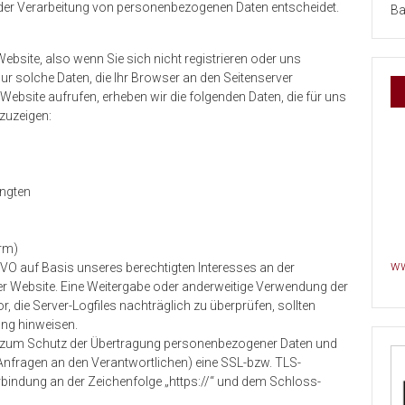
der Verarbeitung von personenbezogenen Daten entscheidet.
Ba
ebsite, also wenn Sie sich nicht registrieren oder uns
ur solche Daten, die Ihr Browser an den Seitenserver
 Website aufrufen, erheben wir die folgenden Daten, die für uns
nzuzeigen:
angten
orm)
ww
SGVO auf Basis unseres berechtigten Interesses an der
rer Website. Eine Weitergabe oder anderweitige Verwendung der
or, die Server-Logfiles nachträglich zu überprüfen, sollten
ung hinweisen.
nd zum Schutz der Übertragung personenbezogener Daten und
r Anfragen an den Verantwortlichen) eine SSL-bzw. TLS-
rbindung an der Zeichenfolge „https://“ und dem Schloss-