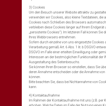
3) Cookies
Um den Besuch unserer Website attraktiv zu gestalt
verwenden wir Cookies, also kleine Textdateien, die
Cookies nach Schließen des Browsers automatisch w
verbleiben diese Cookies länger auf Ihrem Endgerät
„persistente Cookies“). Im letzteren Fall können Sie
Ihres Webbrowsers entnehmen.
Sofern durch einzelne von uns eingesetzte Cookies 
Verarbeitung gemäß Art. 6 Abs. 1 lit. b DSGVO entwed
DSGVO im Falle einer erteilten Einwilligung oder gem
Interessen an der bestmöglichen Funktionalität der 
Ausgestaltung des Seitenbesuchs.
Sie können Ihren Browser so einstellen, dass Sie üb
deren Annahme entscheiden oder die Annahme von Co
können.
Bitte beachten Sie, dass bei Nichtannahme von Cooki
kann.
4) Kontaktaufnahme
Im Rahmen der Kontaktaufnahme mit uns (z.B. per 
erhoben. Welche Daten im Falle der Nutzung eines K