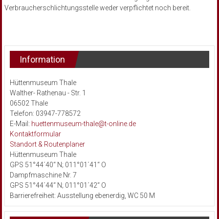
Verbraucherschlichtungsstelle weder verpflichtet noch bereit.
Information
Hüttenmuseum Thale
Walther- Rathenau - Str. 1
06502 Thale
Telefon: 03947-778572
E-Mail:
huettenmuseum-thale@t-online.de
Kontaktformular
Standort & Routenplaner
Hüttenmuseum Thale
GPS 51°44´40“ N; 011°01´41“ O
Dampfmaschine Nr. 7
GPS 51°44´44“ N; 011°01´42“ O
Barrierefreiheit: Ausstellung ebenerdig, WC 50 M