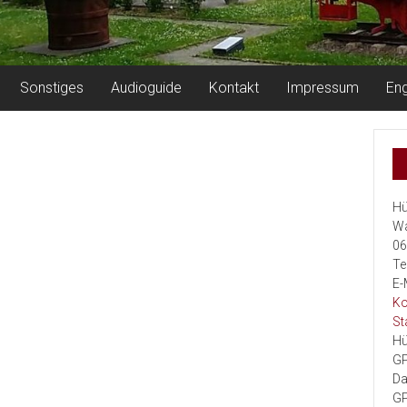
Sonstiges
Audioguide
Kontakt
Impressum
Eng
Hü
Wa
06
Te
E-
Ko
St
Hü
GP
Da
GP