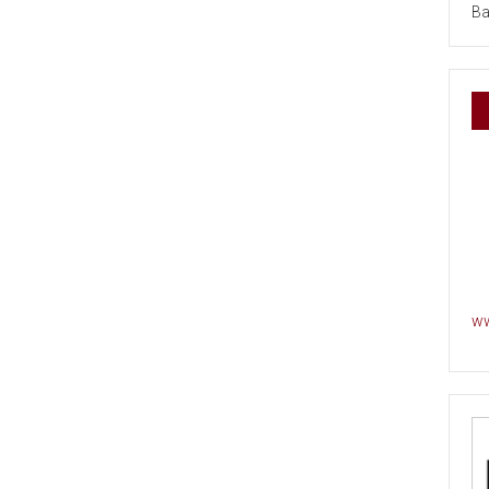
Ba
ww