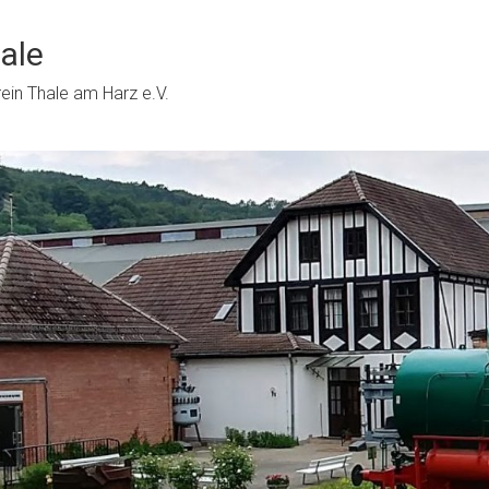
ale
in Thale am Harz e.V.