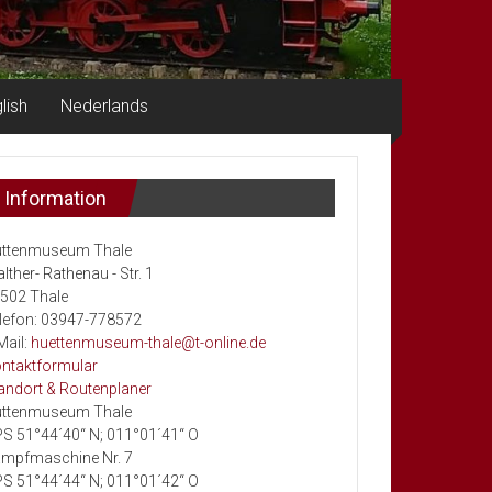
lish
Nederlands
Information
ttenmuseum Thale
lther- Rathenau - Str. 1
502 Thale
lefon: 03947-778572
Mail:
huettenmuseum-thale@t-online.de
ntaktformular
andort & Routenplaner
ttenmuseum Thale
S 51°44´40“ N; 011°01´41“ O
mpfmaschine Nr. 7
S 51°44´44“ N; 011°01´42“ O