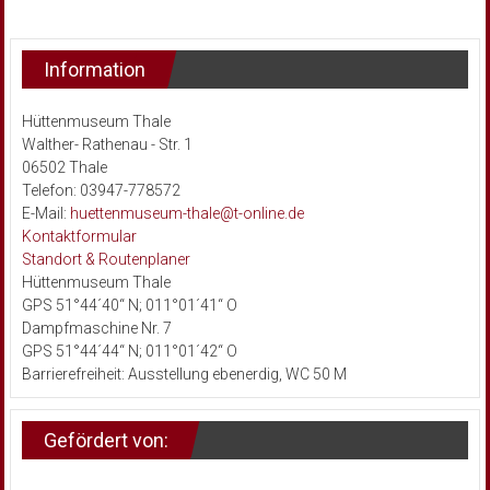
Information
Hüttenmuseum Thale
Walther- Rathenau - Str. 1
06502 Thale
Telefon: 03947-778572
E-Mail:
huettenmuseum-thale@t-online.de
Kontaktformular
Standort & Routenplaner
Hüttenmuseum Thale
GPS 51°44´40“ N; 011°01´41“ O
Dampfmaschine Nr. 7
GPS 51°44´44“ N; 011°01´42“ O
Barrierefreiheit: Ausstellung ebenerdig, WC 50 M
Gefördert von: